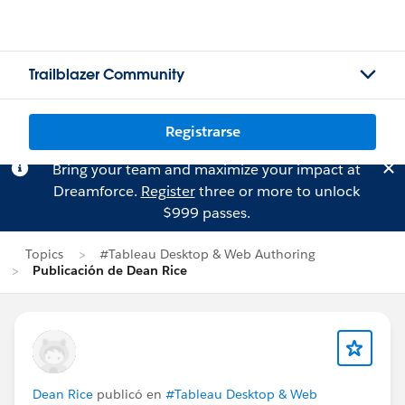
Trailblazer Community
Registrarse
Bring your team and maximize your impact at
Dreamforce.
Register
three or more to unlock
$999 passes.
Topics
#Tableau Desktop & Web Authoring
Publicación de Dean Rice
Dean Rice
publicó en
#Tableau Desktop & Web