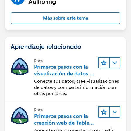
Authoring
Más sobre este tema
Aprendizaje relacionado
Ruta
Primeros pasos con la
visualización de datos en
Tableau Desktop
Conecte sus datos, cree visualizaciones
de datos y comparta información con
otras personas.
Ruta
Primeros pasos con la
creación web de Tableau
Cloud
Aprenda cómo conectar y compartir