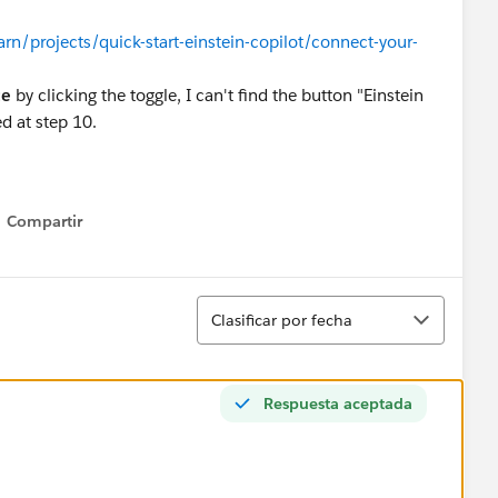
arn/projects/quick-start-einstein-copilot/connect-your-
ce
by clicking the toggle, I can't find the button "Einstein
d at step 10.
Compartir
Show menu
Ordenar
Clasificar por fecha
Respuesta aceptada