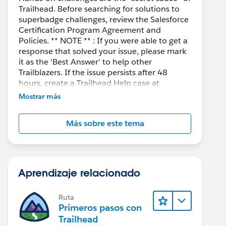
Trailhead. Before searching for solutions to
superbadge challenges, review the Salesforce
Certification Program Agreement and
Policies. ** NOTE ** : If you were able to get a
response that solved your issue, please mark
it as the 'Best Answer' to help other
Trailblazers. If the issue persists after 48
hours, create a Trailhead Help case at
https://help.salesforce.com/s/support
for
Mostrar más
further assistance.
Más sobre este tema
Aprendizaje relacionado
Ruta
Primeros pasos con
Trailhead