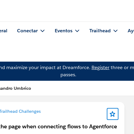
eral
Conectar
Eventos
Trailhead
Ay
and maximize your impact at Dreamforce.
Register
three or m
passes.
ssandro Umbrico
Trailhead Challenges
 the page when connecting flows to Agentforce