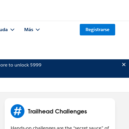
uda
Más
Registrarse
ore to unlock $999
Trailhead Challenges
Hands-on challenges are the “secret sauce” of