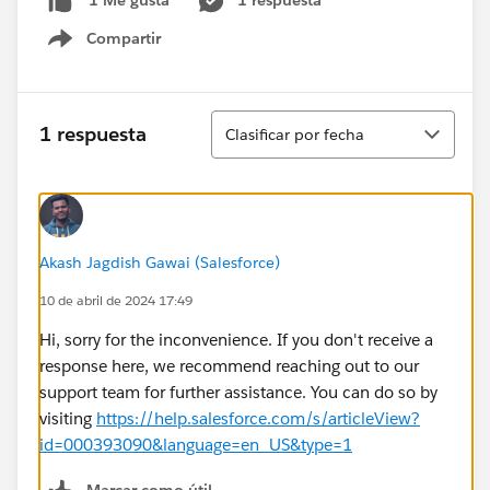
1 respuesta
1 Me gusta
Compartir
Show menu
Ordenar
1 respuesta
Clasificar por fecha
Akash Jagdish Gawai (Salesforce)
10 de abril de 2024 17:49
Hi, sorry for the inconvenience. If you don't receive a
response here, we recommend reaching out to our
support team for further assistance. You can do so by
visiting
https://help.salesforce.com/s/articleView?
id=000393090&language=en_US&type=1
Marcar como útil