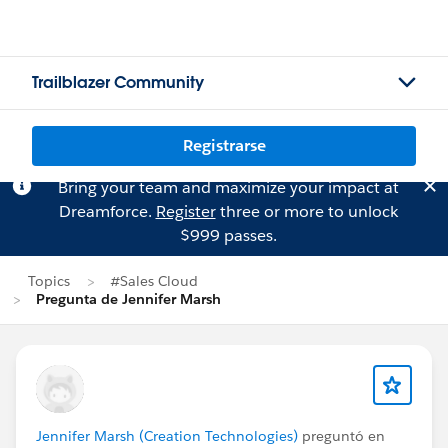
Trailblazer Community
Registrarse
Bring your team and maximize your impact at
Dreamforce.
Register
three or more to unlock
$999 passes.
Topics
#Sales Cloud
Pregunta de Jennifer Marsh
Jennifer Marsh (Creation Technologies)
preguntó en