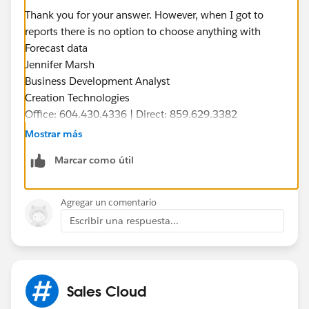
Thank you for your answer. However, when I got to
reports there is no option to choose anything with
Forecast data
Jennifer Marsh
Business Development Analyst
Creation Technologies
Office: 604.430.4336 | Direct: 859.629.3382
jennifer.marsh@creationtech.com
<mailto:
jennifer.mar
Mostrar más
sh@creationtech.com
> |
Marcar como útil
www.creationtech.com
<
http://www.creationtech.com
/
>
Agregar un comentario
Escribir una respuesta...
Sales Cloud