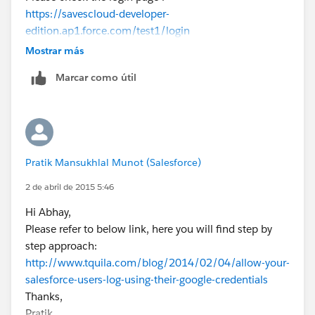
https://savescloud-developer-
edition.ap1.force.com/test1/login
Thanks.
Mostrar más
Marcar como útil
Pratik Mansukhlal Munot (Salesforce)
2 de abril de 2015 5:46
Hi Abhay,
Please refer to below link, here you will find step by
step approach:
http://www.tquila.com/blog/2014/02/04/allow-your-
salesforce-users-log-using-their-google-credentials
Thanks,
Pratik