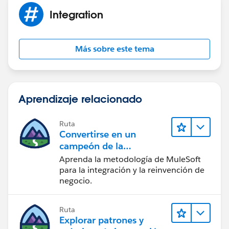
"ContentType": "application/cloudevents+json"
Integration
},
"UserProperties": {
"origin": "cmp"
Más sobre este tema
},
"Body": {
"specversion": "1.0",
"type": "contact.change",
Aprendizaje relacionado
"source": OrgURL + "0032z000007vef7AAA",
"origin": "cmp",
"id": "a77c3d7b-e883-ac07-7be2-c50c290e7b83",
Ruta
Convertirse en un
"subject": "update",
campeón de la
"time": "2022-09-05T14:00:52Z"
integración
Aprenda la metodología de MuleSoft
}
para la integración y la reinvención de
}
negocio.
]
I am getting 400-Bad Request error but once I remove
Content Type in header it is sending as Single message
Ruta
Explorar patrones y
instead of bulk.