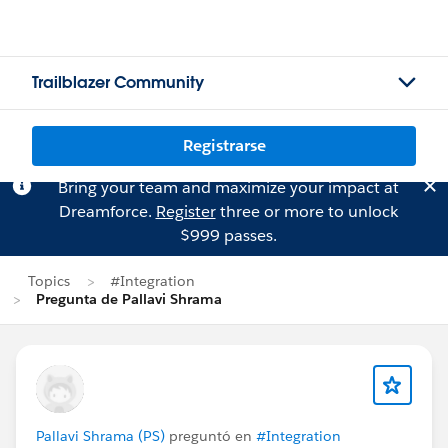
Trailblazer Community
Registrarse
Bring your team and maximize your impact at
Dreamforce.
Register
three or more to unlock
$999 passes.
Topics
#Integration
Pregunta de Pallavi Shrama
Pallavi Shrama (PS)
preguntó en
#Integration