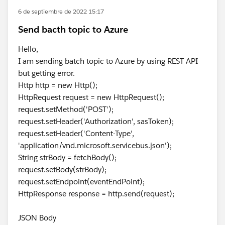
6 de septiembre de 2022 15:17
Send bacth topic to Azure
Hello,
I am sending batch topic to Azure by using REST API
but getting error.
Http http = new Http();
HttpRequest request = new HttpRequest();
request.setMethod('POST');
request.setHeader('Authorization', sasToken);
request.setHeader('Content-Type',
'application/vnd.microsoft.servicebus.json');
String strBody = fetchBody();
request.setBody(strBody);
request.setEndpoint(eventEndPoint);
HttpResponse response = http.send(request);
JSON Body