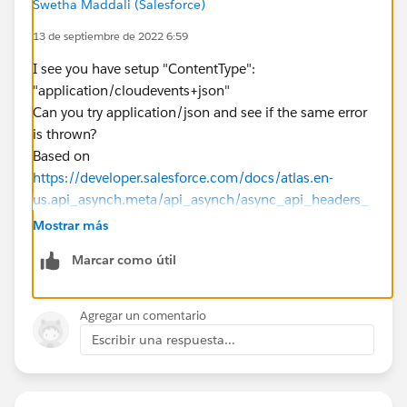
Swetha Maddali (Salesforce)
"BrokerProperties": {
13 de septiembre de 2022 6:59
"ContentType": "application/cloudevents+json"
},
I see you have setup "ContentType":
"UserProperties": {
"application/cloudevents+json"
"origin": "cmp"
Can you try application/json and see if the same error
},
is thrown?
"Body": {
Based on
"specversion": "1.0",
https://developer.salesforce.com/docs/atlas.en-
"type": "contact.change",
us.api_asynch.meta/api_asynch/async_api_headers_
"source": OrgURL + "0032z000008cA7AAAU",
content_type.htm
Mostrar más
"origin": "cmp",
Field name: Content-Type
"id": "db1ca42c-1927-e532-bb92-4606092828aa",
Marcar como útil
Field values:
"subject": "update",
application/json (JSON is the preferred
"time": "2022-09-05T14:00:52Z"
format.)application/xml (XML is the preferred
Agregar un comentario
}
format.)text/csv (CSV is the preferred format. Except
Escribir una respuesta...
},
for bulk query results, responses are returned in XML.)
{
Thanks
"BrokerProperties": {