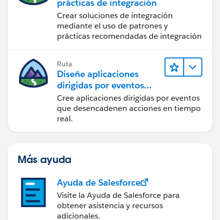
prácticas de integración
I am following guideline written
Crear soluciones de integración
in
https://docs.microsoft.com/en-
mediante el uso de patrones y
us/rest/api/servicebus/send-message-batch
prácticas recomendadas de integración
Please let me know if anyone have idea how to setup
content type for batch topics.
Ruta
Diseñe aplicaciones
dirigidas por eventos
para la integración en
Cree aplicaciones dirigidas por eventos
tiempo real
que desencadenen acciones en tiempo
real.
Más ayuda
Ayuda de Salesforce
Visite la Ayuda de Salesforce para
obtener asistencia y recursos
adicionales.