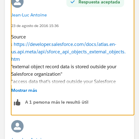
Respuesta aceptada
Jean-Luc Antoine
23 de agosto de 2016 15:36
Source
:
https://developer.salesforce.com/docs/atlas.en-
us.api.meta/api/sforce_api_objects_external_objects.
htm
"external object record data is stored outside your
Salesforce organization"
"access data that's stored outside your Salesforce
organization"
Mostrar más
"You don't have to manage a copy of that data in
A 1 persona más le resultó útil
Salesforce, so you're not wasting storage and
resources keeping data in sync"
"External objects are best used when you have a large
amount of data that you can’t or don’t want to store in
your Salesforce organization, and you only need to use