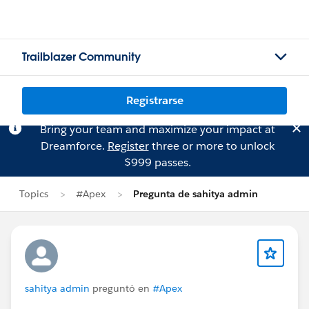
Trailblazer Community
Registrarse
Bring your team and maximize your impact at
Dreamforce.
Register
three or more to unlock
$999 passes.
Topics
#Apex
Pregunta de sahitya admin
sahitya admin
preguntó en
#Apex