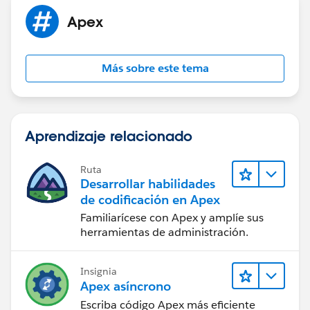
            str=str+TempObj.getrelationshipn
Apex
	    } 
     	System.debug('str = '+str);
    }
Más sobre este tema
}
Aprendizaje relacionado
Ruta
Desarrollar habilidades
de codificación en Apex
Familiarícese con Apex y amplíe sus
herramientas de administración.
Insignia
Apex asíncrono
Escriba código Apex más eficiente