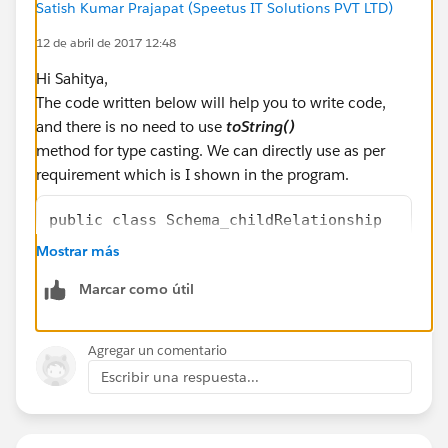
Satish Kumar Prajapat (Speetus IT Solutions PVT LTD)
12 de abril de 2017 12:48
Hi Sahitya,
The code written below will help you to write code,
and there is no need to use
toString()
method for type casting. We can directly use as per
requirement which is I shown in the program.
public class Schema_childRelationship 
{
Mostrar más
    String str;
Marcar como útil
    public void m1()
    {
    	Schema.DescribeSObjectResult   De
Agregar un comentario
    	List<Schema.ChildRelationship>   
Escribir una respuesta...
     	for(Schema.ChildRelationship TempO
     	{
     		System.debug('Relationsh