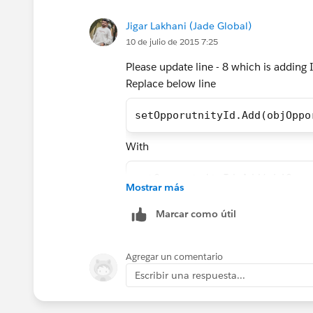
			}
DELETE listDeleteLineItems;
Jigar Lakhani (Jade Global)
		}
}
10 de julio de 2015 7:25
		if (setOpp
}
			L
delete [SELECT Id FROM OpporutnityLi
Please update line - 8 which is adding I
			f
}
Replace below line
}
setOpporutnityId.Add(objOppo
With
			}
			i
setOpporutnityId.Add(objOppo
Mostrar más
			}
Thanks & Regards,
Marcar como útil
		}
Jigar(
pateljb90@gmail.com
)
	}
}
Agregar un comentario
Escribir una respuesta...
Thanks & Regards,
Jigar(
pateljb90@gmail.com
)