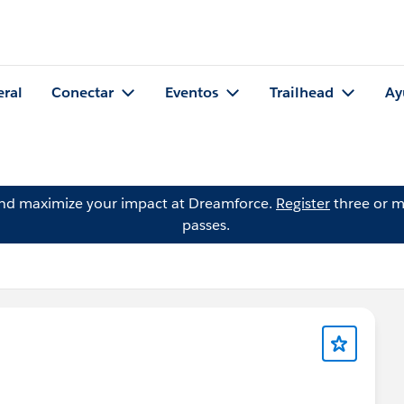
eral
Conectar
Eventos
Trailhead
Ay
and maximize your impact at Dreamforce.
Register
three or m
passes.