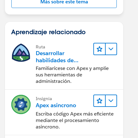
Más sobre este tema
Aprendizaje relacionado
Ruta
Desarrollar
habilidades de
codificación en Apex
Familiarícese con Apex y amplíe
sus herramientas de
administración.
Insignia
Apex asíncrono
Escriba código Apex más eficiente
mediante el procesamiento
asíncrono.