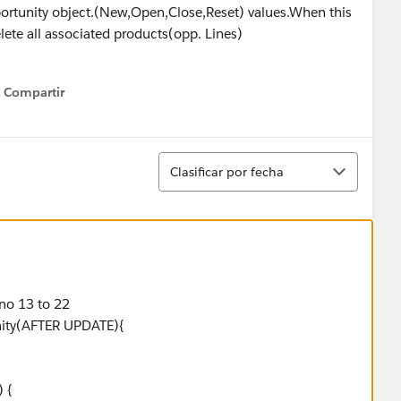
portunity object.(New,Open,Close,Reset) values.When this
lete all associated products(opp. Lines)
Compartir
Show menu
Ordenar
Clasificar por fecha
 no 13 to 22
unity(AFTER UPDATE){
) {