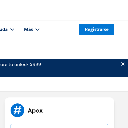
uda
Más
Registrarse
ore to unlock $999
Apex