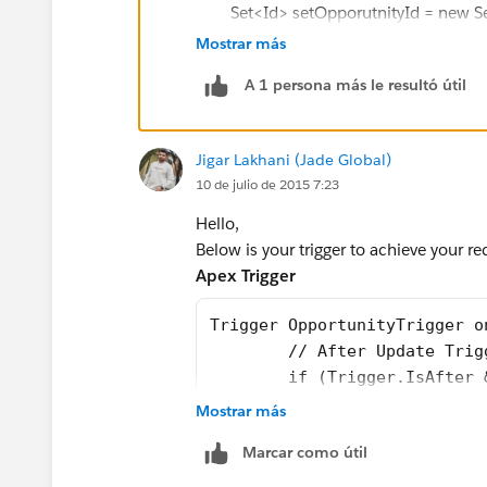
Set<Id> setOpporutnityId = new Se
for (Opportunity objOpportunity:Tri
Mostrar más
if (objOpportunity.Custom_Status_
A 1 persona más le resultó útil
'Reset' && objOpportunity.Custom_Sta
Trigger.OldMap.get(
objOpportunity.Id
)
setOpporutnityId.Add(objOppor
Jigar Lakhani (Jade Global)
}
10 de julio de 2015 7:23
}
Hello,
if (setOpporutnityId != null && setOp
Below is your trigger to achieve your r
List<OpporutnityLineItem> listDele
Apex Trigger
for (Opportunity objOpportunity:
Trigger OpportunityTrigger o
OpporutnityLineItems) FROM Opportuni
	// After Update Trig
if (objOpportunity.OpporutnityLi
	if (Trigger.IsAfter
objOpportunity.OpporutnityLineItems.si
		Set<Id> se
listDeleteLineItems.AddAll(objO
Mostrar más
		for (Oppor
}
Marcar como útil
			i
}
if (listDeleteLineItems != null && li