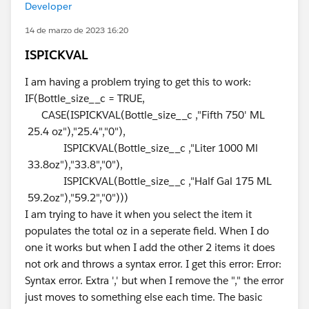
Developer
14 de marzo de 2023 16:20
ISPICKVAL
I am having a problem trying to get this to work:
IF(Bottle_size__c = TRUE,
CASE(ISPICKVAL(Bottle_size__c ,"Fifth 750' ML
25.4 oz"),"25.4","0"),
ISPICKVAL(Bottle_size__c ,"Liter 1000 Ml
33.8oz"),"33.8","0"),
ISPICKVAL(Bottle_size__c ,"Half Gal 175 ML
59.2oz"),"59.2","0")))
I am trying to have it when you select the item it
populates the total oz in a seperate field. When I do
one it works but when I add the other 2 items it does
not ork and throws a syntax error. I get this error: Error:
Syntax error. Extra ',' but when I remove the "," the error
just moves to something else each time. The basic