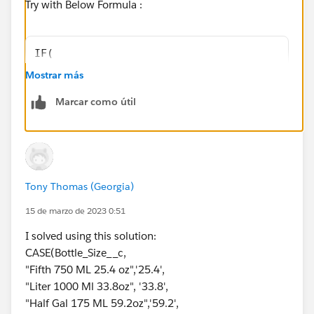
Try with Below Formula :
IF(
    Bottle_size__c = TRUE,
Mostrar más
    CASE(
Marcar como útil
        Bottle_size__c,
        "Fifth 750' ML  25.4 oz", "25.4",
        "Liter 1000 Ml  33.8oz", "33.8",
        "Half Gal 175 ML  59.2oz", "59.2",
        "0"
Tony Thomas (Georgia)
    ),
    "0"
15 de marzo de 2023 0:51
)
I solved using this solution:
CASE(Bottle_Size__c,
If it helps please mark this as Best Answer.
"Fifth 750 ML 25.4 oz",'25.4',
Thank you.
"Liter 1000 Ml 33.8oz", '33.8',
"Half Gal 175 ML 59.2oz",'59.2',