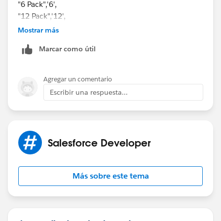
"6 Pack",'6',
"12 Pack",'12',
"24 Case",'24',
Mostrar más
'0')
Marcar como útil
it works now and thank you for the above response.
Agregar un comentario
Escribir una respuesta...
Salesforce Developer
Más sobre este tema