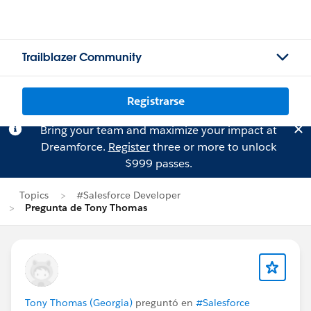
Trailblazer Community
Registrarse
Bring your team and maximize your impact at
Dreamforce.
Register
three or more to unlock
$999 passes.
Topics
#Salesforce Developer
Pregunta de Tony Thomas
Tony Thomas (Georgia)
preguntó en
#Salesforce