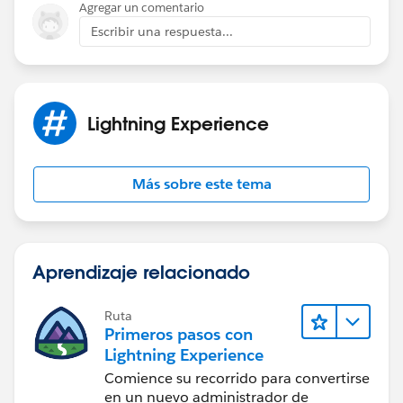
Agregar un comentario
  ]
Escribir una respuesta...
}
/////////////////////////////
 for (let i in myObj.cars) {
  x += "<h1>" + myObj.cars[i].name + "</h1>"
Lightning Experience
  for (let j in myObj.cars[i].models) {
    x += myObj.cars[i].models[j];
  }
Más sobre este tema
}
if you need any assistanse, Please let me know!!
Kindly mark my solution as the best answer if it
Aprendizaje relacionado
helps you.
Thanks
Ruta
Mukesh
Primeros pasos con
Lightning Experience
Comience su recorrido para convertirse
en un nuevo administrador de