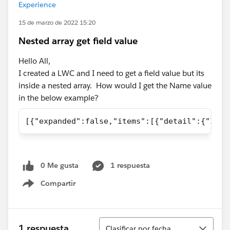
Experience
15 de marzo de 2022 15:20
Nested array get field value
Hello All,
I created a LWC and I need to get a field value but its
inside a nested array. How would I get the Name value
in the below example?
[{"expanded":false,"items":[{"detail":{"Id":
0 Me gusta
1 respuesta
Compartir
Show menu
Ordenar
1 respuesta
Clasificar por fecha