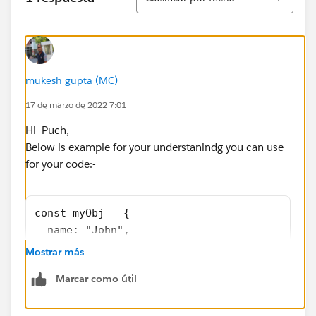
mukesh gupta (MC)
17 de marzo de 2022 7:01
Hi Puch,
Below is example for your understanindg you can use
for your code:-
const myObj = {
  name: "John",
  age: 30,
Mostrar más
  cars: [
Marcar como útil
    {name:"Ford", models:["Fiesta", "Focus",
    {name:"BMW", models:["320", "X3", "X5"]}
    {name:"Fiat", models:["500", "Panda"]}