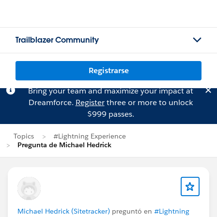
Trailblazer Community
Registrarse
Bring your team and maximize your impact at
Dreamforce.
Register
three or more to unlock
$999 passes.
Topics
#Lightning Experience
Pregunta de Michael Hedrick
Michael Hedrick (Sitetracker)
preguntó en
#Lightning