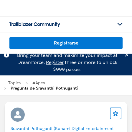
Trailblazer Community
Registrarse
Bring your team and maximize your impact at
Dreamforce.
Register
three or more to unlock
$999 passes.
Topics
#Apex
Pregunta de Sravanthi Pothuganti
Sravanthi Pothuganti (Konami Digital Entertainment