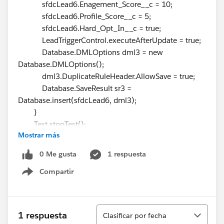
sfdcLead6.Enagement_Score__c = 10;
sfdcLead6.Profile_Score__c = 5;
sfdcLead6.Hard_Opt_In__c = true;
LeadTriggerControl.executeAfterUpdate = true;
Database.DMLOptions dml3 = new
Database.DMLOptions();
dml3.DuplicateRuleHeader.AllowSave = true;
Database.SaveResult sr3 =
Database.insert(sfdcLead6, dml3);
}
Test.stopTest();
Mostrar más
Lead[] leads =
GetLeadsByEmail(OptInOptOutScore);
0 Me gusta
1 respuesta
System.assertEquals(3, leads.size(), leads.size());
Compartir
for (Lead l : leads) {
Show menu
system.assertEquals(true, l.Hard_Opt_In__c);
system.assertEquals(10,
l.Enagement_Score__c);
Ordenar
1 respuesta
Clasificar por fecha
system.assertEquals(5, l.Profile_Score__c);