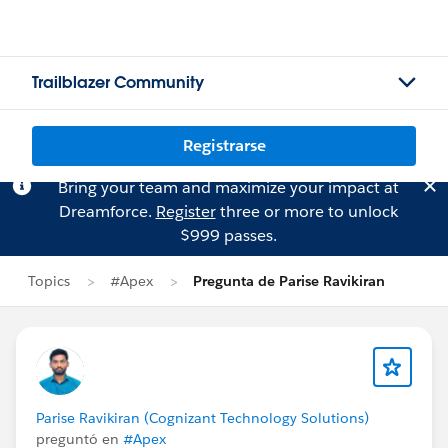
Trailblazer Community
Registrarse
Bring your team and maximize your impact at
Dreamforce.
Register
three or more to unlock
$999 passes.
Topics
#Apex
Pregunta de Parise Ravikiran
Parise Ravikiran (Cognizant Technology Solutions)
preguntó en
#Apex