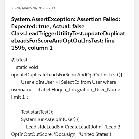
25 de enero de 2023 6:08
System.AssertException: Assertion Failed:
Expected: true, Actual: false
Class.LeadTriggerUtilityTest.updateDuplicat
eLeadsForScoreAndOptOutInsTest: line
1596, column 1
@isTest
static void
updateDuplicateLeadsForScoreAndOptOutInsTest(){
User elqIntUser = [Select Id from User where
username = :Label.Eloqua_Integration_User_Name
limit 1];
Test.startTest();
System.runAs(elqIntUser) {
Lead sfdcLead6 = CreateLead('John', 'Lead 3',
OptInOptOutScore, 'Docusign', 'United States');