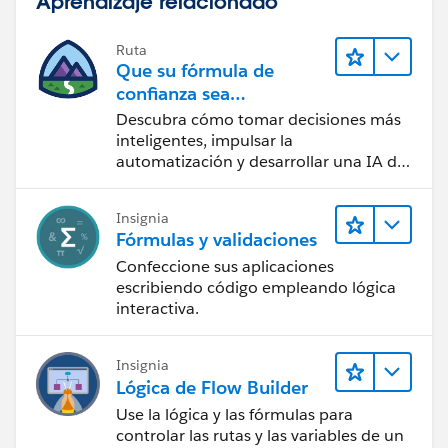
Aprendizaje relacionado
Ruta
Que su fórmula de
confianza sea
CRM + IA + Datos
Descubra cómo tomar decisiones más
inteligentes, impulsar la
automatización y desarrollar una IA de
confianza mediante la tecnología y los
productos más populares de
Insignia
Salesforce.
Fórmulas y validaciones
Confeccione sus aplicaciones
escribiendo código empleando lógica
interactiva.
Insignia
Lógica de Flow Builder
Use la lógica y las fórmulas para
controlar las rutas y las variables de un