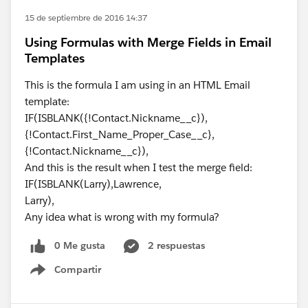
15 de septiembre de 2016 14:37
Using Formulas with Merge Fields in Email
Templates
This is the formula I am using in an HTML Email
template:
IF(ISBLANK({!Contact.Nickname__c}),
{!Contact.First_Name_Proper_Case__c},
{!Contact.Nickname__c}),
And this is the result when I test the merge field:
IF(ISBLANK(Larry),Lawrence,
Larry),
Any idea what is wrong with my formula?
0 Me gusta
2 respuestas
Compartir
Show menu