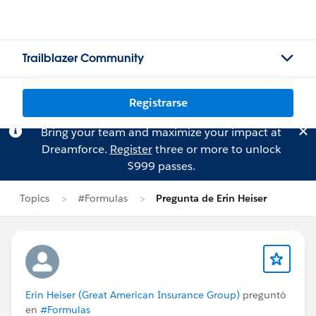
Trailblazer Community
Registrarse
Bring your team and maximize your impact at
Dreamforce.
Register
three or more to unlock
$999 passes.
Topics
#Formulas
Pregunta de Erin Heiser
Erin Heiser (Great American Insurance Group)
preguntó
en
#Formulas