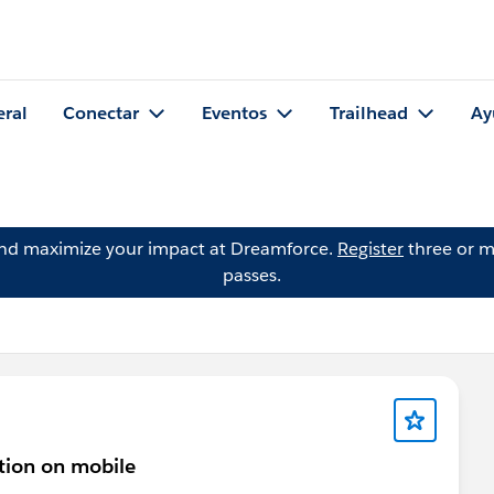
eral
Conectar
Eventos
Trailhead
Ay
and maximize your impact at Dreamforce.
Register
three or m
passes.
tion on mobile