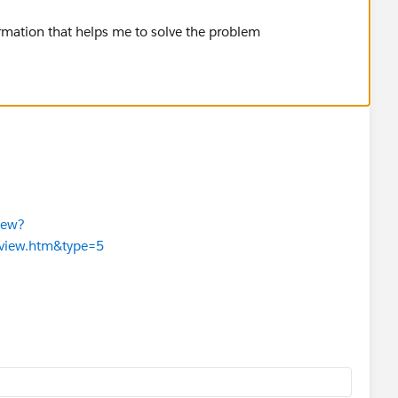
ormation that helps me to solve the problem
iew?
erview.htm&type=5