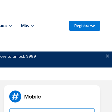
uda
Más
Registrarse
ore to unlock $999
Mobile