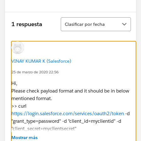
Ordenar
1 respuesta
Clasificar por fecha
VINAY KUMAR K (Salesforce)
25 de marzo de 2020 22:56
Hi,
Please check payload format and it should be in below
mentioned format.
>> curl
https://login.salesforce.com/services/oauth2/token
-d
"grant_type=password" -d "client_id=myclientid" -d
"client_secret=myclientsecret"
-d "username=
mylogin@salesforce.com
" -d
Mostrar más