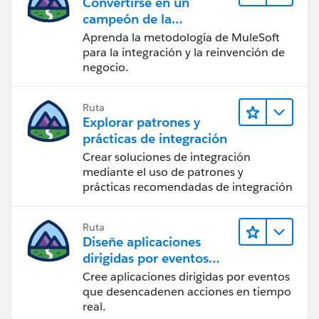
Convertirse en un
12/oauth-access-token-expiration
campeón de la
Hope above information was helpful.
integración
Aprenda la metodología de MuleSoft
Please mark as Best Answer so that it can help others
para la integración y la reinvención de
in the future.
negocio.
Thanks,
Vinay Kumar
Ruta
Explorar patrones y
prácticas de integración
Crear soluciones de integración
mediante el uso de patrones y
prácticas recomendadas de integración
Ruta
Diseñe aplicaciones
dirigidas por eventos
para la integración en
Cree aplicaciones dirigidas por eventos
tiempo real
que desencadenen acciones en tiempo
real.