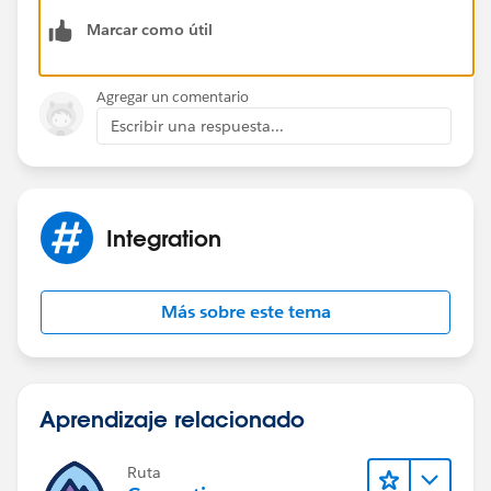
"password=mypassword123456"
Marcar como útil
>>curl
https://instance_name.salesforce.com/services/data/
Agregar un comentario
v20.0/
-H 'Authorization: Bearer access_token'
Escribir una respuesta...
https://developer.salesforce.com/docs/atlas.en-
us.api_rest.meta/api_rest/quickstart_oauth.htm
Review below links which had similar issues and had
fix's.
Integration
https://salesforce.stackexchange.com/questions/691
61/refresh-token-policy-locked-to-immediatly-expire-
token
Más sobre este tema
https://salesforce.stackexchange.com/questions/107
59/invalid-grant-expired-access-refresh-token-error-
when-authenticating-access-via
https://salesforce.stackexchange.com/questions/655
Aprendizaje relacionado
90/connected-app-avoiding-a-limit-on-a-number-of-
issued-tokens-token-expiration
Ruta
https://salesforce.stackexchange.com/questions/735