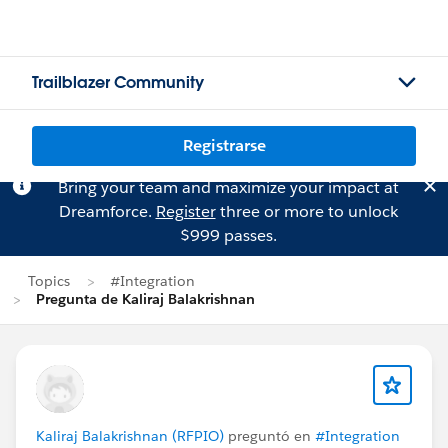
Trailblazer Community
Registrarse
Bring your team and maximize your impact at
Dreamforce.
Register
three or more to unlock
$999 passes.
Topics
#Integration
Pregunta de Kaliraj Balakrishnan
Kaliraj Balakrishnan (RFPIO)
preguntó en
#Integration