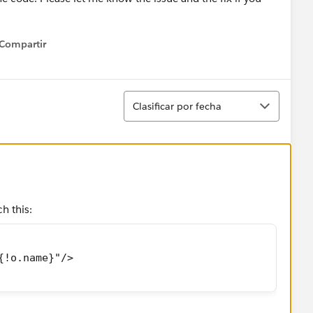
Compartir
how menu
Ordenar
Clasificar por fecha
h this:
{!o.name}"/>
nue to save the data in the field that was entered.