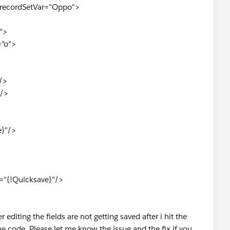
 recordSetVar="Oppo">
">
"o">
/>
/>
}"/>
"{!Quicksave}"/>
diting the fields are not getting saved after i hit the
he code. Please let me know the issue and the fix if you