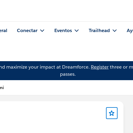
eral
Conectar
Eventos
Trailhead
Ay
and maximize your impact at Dreamforce.
Register
three or m
passes.
ni