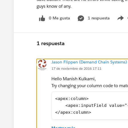
guys know of any.
0 Me gusta
1 respuesta
S
1 respuesta
Jason Flippen (Demand Chain Systems)
17 de noviembre de 2016 17:11
Hello Manish Kulkarni,
Try changing your column code to matc
<apex:column>
    <apex:inputField value="
</apex:column>
The "inputField" should provide the ave
Mostrar más