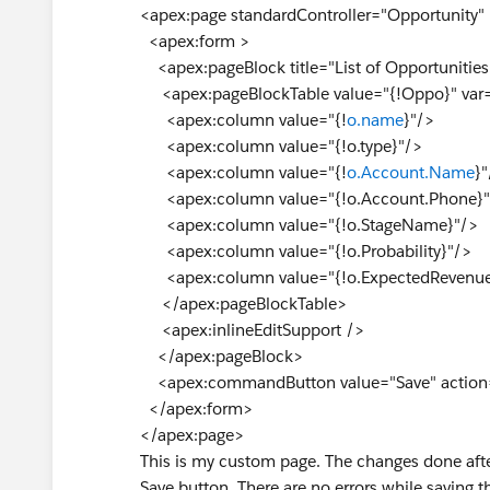
<apex:page standardController="Opportunity"
<apex:form >
<apex:pageBlock title="List of Opportunities
<apex:pageBlockTable value="{!Oppo}" var=
<apex:column value="{!
o.name
}"/>
<apex:column value="{!o.type}"/>
<apex:column value="{!
o.Account.Name
}"
<apex:column value="{!o.Account.Phone}"
<apex:column value="{!o.StageName}"/>
<apex:column value="{!o.Probability}"/>
<apex:column value="{!o.ExpectedRevenue
</apex:pageBlockTable>
<apex:inlineEditSupport />
</apex:pageBlock>
<apex:commandButton value="Save" action=
</apex:form>
</apex:page>
This is my custom page. The changes done after e
Save button. There are no errors while saving t