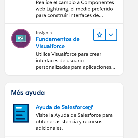
Componentes web
Realice el cambio a Componentes
Lightning
web Lightning, el medio preferido
para construir interfaces de
usuario con Salesforce.
Insignia
Fundamentos de
Visualforce
Utilice Visualforce para crear
interfaces de usuario
personalizadas para aplicaciones
Web y móviles.
Más ayuda
Ayuda de Salesforce
Visite la Ayuda de Salesforce para
obtener asistencia y recursos
adicionales.