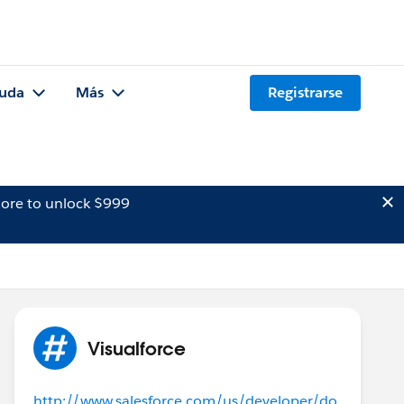
uda
Más
Registrarse
ore to unlock $999
Visualforce
http://www.salesforce.com/us/developer/do