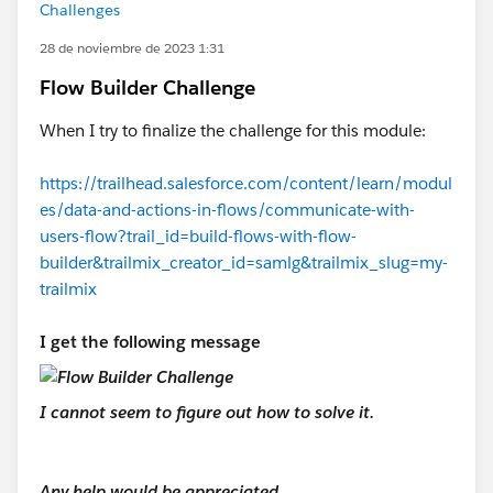
Challenges
28 de noviembre de 2023 1:31
Flow Builder Challenge
When I try to finalize the challenge for this module:
https://trailhead.salesforce.com/content/learn/modul
es/data-and-actions-in-flows/communicate-with-
users-flow?trail_id=build-flows-with-flow-
builder&trailmix_creator_id=samlg&trailmix_slug=my-
trailmix
I get the following message
I cannot seem to figure out how to solve it.
Any help would be appreciated.