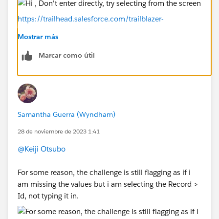
https://trailhead.salesforce.com/trailblazer-
community/feed/0D54V000076AsQb
Mostrar más
Marcar como útil
Samantha Guerra (Wyndham)
28 de noviembre de 2023 1:41
@Keiji Otsubo
For some reason, the challenge is still flagging as if i
am missing the values but i am selecting the Record >
Id, not typing it in.