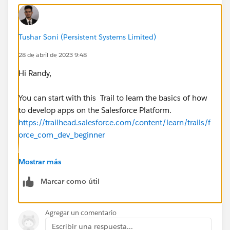
Tushar Soni (Persistent Systems Limited)
28 de abril de 2023 9:48
Hi Randy,
You can start with this Trail to learn the basics of how
to develop apps on the Salesforce Platform.
https://trailhead.salesforce.com/content/learn/trails/f
orce_com_dev_beginner
Thanks!
Mostrar más
Marcar como útil
Agregar un comentario
Escribir una respuesta...