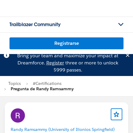
Trailblazer Community
Registrarse
Bring your team and maximize your impact at
Dreamforce.
Register
three or more to unlock
$999 passes.
Topics
#Certifications
Pregunta de Randy Ramsammy
Randy Ramsammy (University of Illonios Springfield)