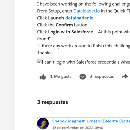
I have been working on the following challeng
From Setup, enter
Dataloader.io
in the Quick F
Click
Launch
dataloader.io
.
Click the
Confirm
button.
Click
Login with Salesforce
. - At this point wh
found"
Is there any work-around to finish this challen
Thanks
3 respuestas
1 Me gusta
3 respuestas
Shenoy Meghesh Umesh (Deloitte Digita
15 de noviembre de 2022 16:40