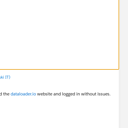
ki IT)
d the
dataloader.io
website and logged in without issues.