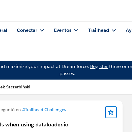
eral
Conectar
Eventos
Trailhead
Ay
and maximize your impact at Dreamforce.
Register
three or m
passes.
ek Szczerbiński
reguntó en
#Trailhead Challenges
als when using dataloader.io