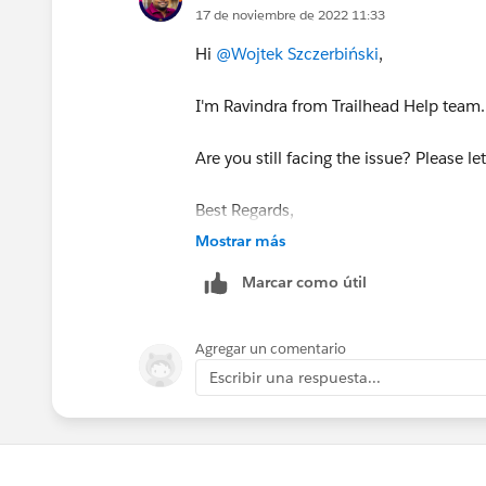
17 de noviembre de 2022 11:33
Hi
@Wojtek Szczerbiński
,
I'm Ravindra from Trailhead Help team
Are you still facing the issue? Please l
Best Regards,
Ravindra
Mostrar más
Marcar como útil
Agregar un comentario
Escribir una respuesta...