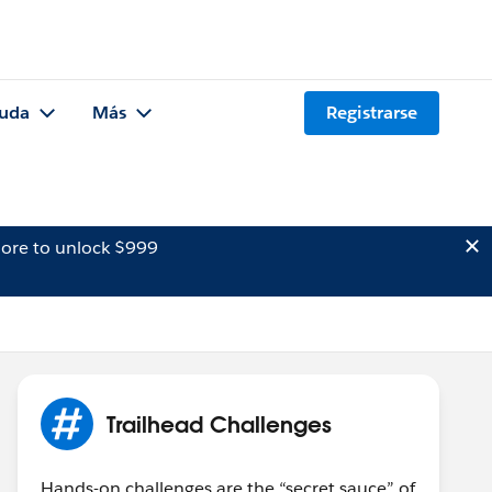
uda
Más
Registrarse
ore to unlock $999
Trailhead Challenges
Hands-on challenges are the “secret sauce” of