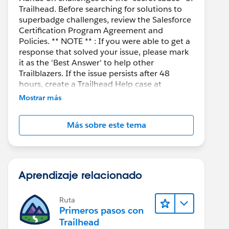
Trailhead. Before searching for solutions to
superbadge challenges, review the Salesforce
Certification Program Agreement and
Policies. ** NOTE ** : If you were able to get a
response that solved your issue, please mark
it as the 'Best Answer' to help other
Trailblazers. If the issue persists after 48
hours, create a Trailhead Help case at
https://help.salesforce.com/s/support
for
Mostrar más
further assistance.
Más sobre este tema
Aprendizaje relacionado
Ruta
Primeros pasos con
Trailhead