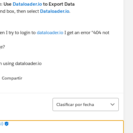
e:
Use
Dataloader.io
to Export Data
ind box, then select
Dataloader.io
.
en I try to login to
dataloader.io
I get an error "404 not
ge?
Compartir
Show menu
Ordenar
Clasificar por fecha
l)