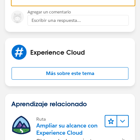
Click
Add
.
In 'To,' select
All with access
.
Agregar un comentario
Click
Share
.
Escribir una respuesta...
https://help.salesforce.com/s/articleView?
id=000383912&type=1
Experience Cloud
Más sobre este tema
Aprendizaje relacionado
Ruta
Ampliar su alcance con
Experience Cloud