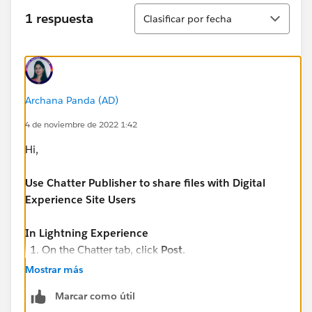
Ordenar
1 respuesta
Clasificar por fecha
Archana Panda (AD)
4 de noviembre de 2022 1:42
Hi,
Use Chatter Publisher to share files with Digital
Experience Site Users
In Lightning Experience
On the Chatter tab, click
Post
.
Click the
paper clip icon
.
Mostrar más
Click
Upload Files
.
Marcar como útil
Select your file.