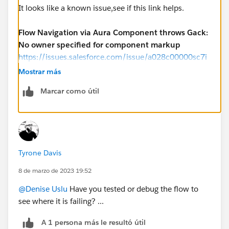
It looks like a known issue,see if this link helps.
Flow Navigation via Aura Component throws Gack:
No owner specified for component markup
https://issues.salesforce.com/issue/a028c00000sc7i
aAAA/flow-navigation-via-aura-component-throws-
Mostrar más
gack-no-owner-specified-for-component-markup
Marcar como útil
Tyrone Davis
8 de marzo de 2023 19:52
@Denise Uslu
Have you tested or debug the flow to
see where it is failing? ...
A 1 persona más le resultó útil