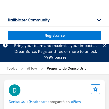
Trailblazer Community
Registrarse
Bring your team and maximize your impact at
Dreamforce.
Register
three or more to unlock
$999 passes.
Topics
#Flow
Pregunta de Denise Uslu
Denise Uslu (Healthcare)
preguntó en
#Flow