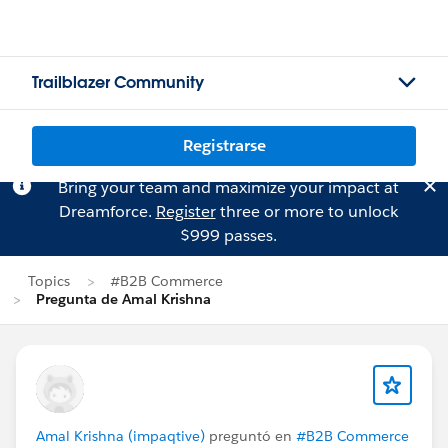
Trailblazer Community
Registrarse
Bring your team and maximize your impact at
Dreamforce.
Register
three or more to unlock
$999 passes.
Topics
#B2B Commerce
Pregunta de Amal Krishna
Amal Krishna (impaqtive)
preguntó en
#B2B Commerce