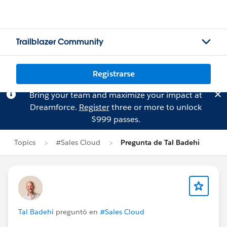
Trailblazer Community
Registrarse
Bring your team and maximize your impact at
Dreamforce.
Register
three or more to unlock
$999 passes.
Topics
#Sales Cloud
Pregunta de Tal Badehi
Tal Badehi
preguntó en
#Sales Cloud