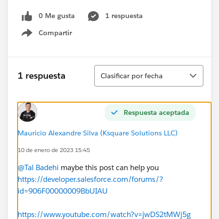
0 Me gusta
1 respuesta
Compartir
Show menu
Ordenar
1 respuesta
Clasificar por fecha
Respuesta aceptada
Mauricio Alexandre Silva (Ksquare Solutions LLC)
10 de enero de 2023 15:45
@Tal Badehi
maybe this post can help you
https://developer.salesforce.com/forums/?
id=906F00000009BbUIAU
https://www.youtube.com/watch?v=jwDS2tMWj5g