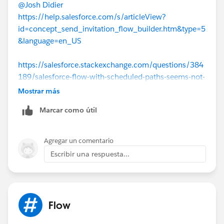
@Josh Didier
https://help.salesforce.com/s/articleView?
id=concept_send_invitation_flow_builder.htm&type=5
&language=en_US
https://salesforce.stackexchange.com/questions/384
189/salesforce-flow-with-scheduled-paths-seems-not-
to-honour-entry-conditions
Mostrar más
Marcar como útil
https://www.youtube.com/watch?v=iKIub0gKid4
Agregar un comentario
Escribir una respuesta...
Flow