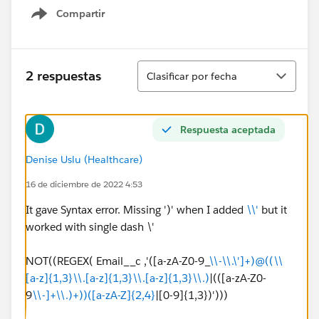
Compartir
Show menu
Ordenar
2 respuestas
Clasificar por fecha
Respuesta aceptada
Denise Uslu (Healthcare)
16 de diciembre de 2022 4:53
It gave Syntax error. Missing ')' when I added
\\'
but it
worked with single dash \'
NOT((REGEX( Email__c ,'([a-zA-Z0-9_
\\-\\.\']+)@((\\
[a-z]{1,3}\\.[a-z]{1,3}\\.[a-z]{1,3}\\.)
|(([a-zA-Z0-
9
\\-]+\\.)+))([a-zA-Z]{2,4}
|[0-9]{1,3})')))