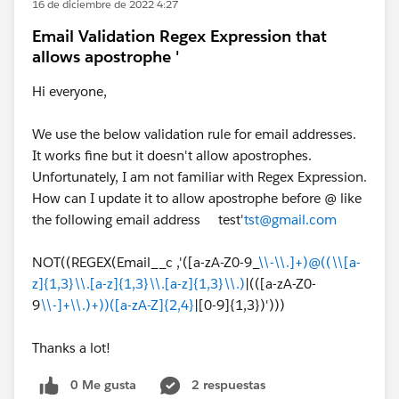
16 de diciembre de 2022 4:27
Email Validation Regex Expression that
allows apostrophe '
Hi everyone,
We use the below validation rule for email addresses.
It works fine but it doesn't allow apostrophes.
Unfortunately, I am not familiar with Regex Expression.
How can I update it to allow apostrophe before @ like
the following email address test'
tst@gmail.com
NOT((REGEX(Email__c ,'([a-zA-Z0-9_
\\-\\.]+)@((\\[a-
z]{1,3}\\.[a-z]{1,3}\\.[a-z]{1,3}\\.)
|(([a-zA-Z0-
9
\\-]+\\.)+))([a-zA-Z]{2,4}
|[0-9]{1,3})')))
Thanks a lot!
0 Me gusta
2 respuestas