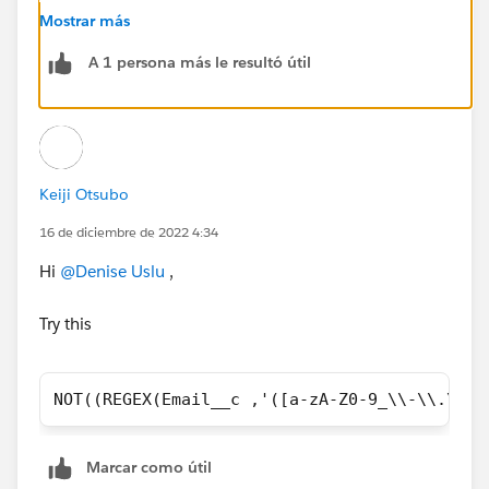
Really apprriciate
@Keiji Otsubo
. Thank you very much
Mostrar más
!
A 1 persona más le resultó útil
Keiji Otsubo
16 de diciembre de 2022 4:34
Hi
@Denise Uslu
,
Try this
NOT((REGEX(Email__c ,'([a-zA-Z0-9_\\-\\.\\']
Marcar como útil