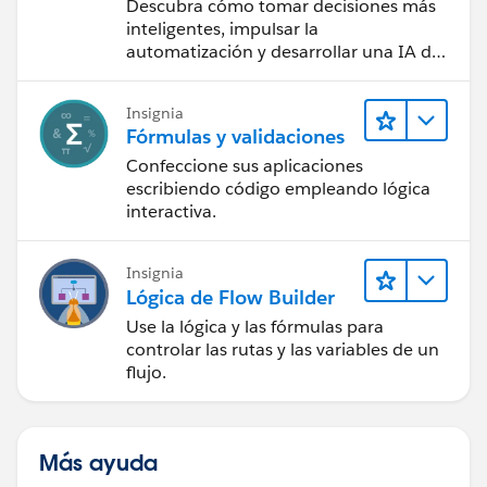
CRM + IA + Datos
Descubra cómo tomar decisiones más
inteligentes, impulsar la
automatización y desarrollar una IA de
confianza mediante la tecnología y los
productos más populares de
Insignia
Salesforce.
Fórmulas y validaciones
Confeccione sus aplicaciones
escribiendo código empleando lógica
interactiva.
Insignia
Lógica de Flow Builder
Use la lógica y las fórmulas para
controlar las rutas y las variables de un
flujo.
Más ayuda