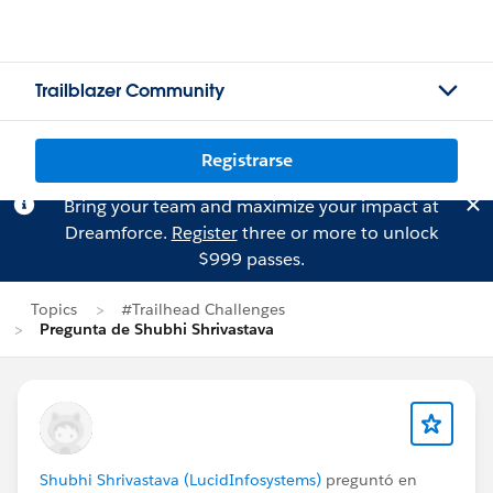
Trailblazer Community
Registrarse
Bring your team and maximize your impact at
Dreamforce.
Register
three or more to unlock
$999 passes.
Topics
#Trailhead Challenges
Pregunta de Shubhi Shrivastava
Shubhi Shrivastava (LucidInfosystems)
preguntó en