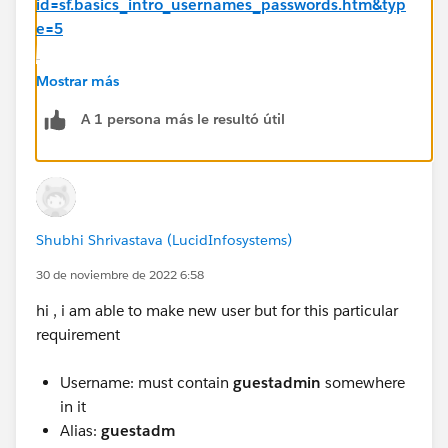
id=sf.basics_intro_usernames_passwords.htm&typ
e=5
Mostrar más
A 1 persona más le resultó útil
Shubhi Shrivastava (LucidInfosystems)
30 de noviembre de 2022 6:58
hi , i am able to make new user but for this particular
requirement
Username: must contain
guestadmin
somewhere
in it
Alias:
guestadm