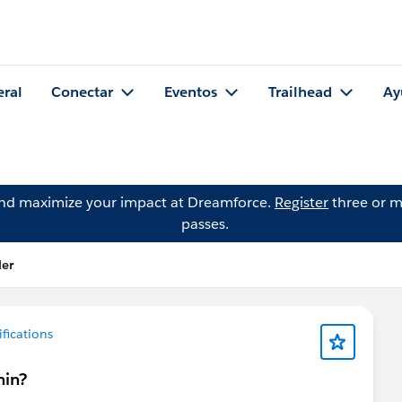
eral
Conectar
Eventos
Trailhead
Ay
and maximize your impact at Dreamforce.
Register
three or m
passes.
ler
ifications
min?