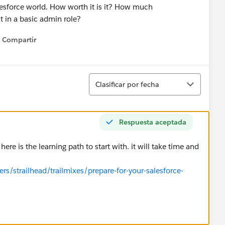
alesforce world. How worth it is it? How much
t in a basic admin role?
Compartir
Show menu
Ordenar
Clasificar por fecha
Respuesta aceptada
re is the learning path to start with. it will take time and
ers/strailhead/trailmixes/prepare-for-your-salesforce-