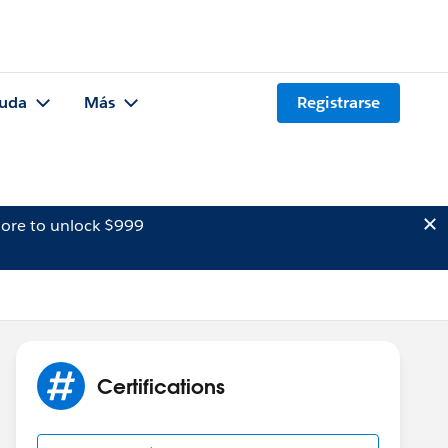
uda
Más
Registrarse
ore to unlock $999
Certifications