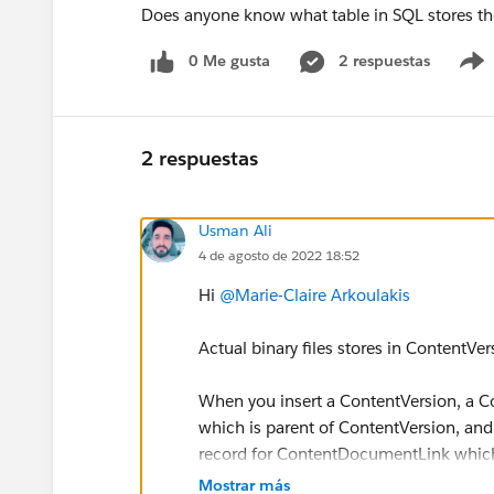
Does anyone know what table in SQL stores the
0 Me gusta
2 respuestas
2 respuestas
Usman Ali
4 de agosto de 2022 18:52
Hi
@Marie-Claire Arkoulakis
Actual binary files stores in ContentVer
When you insert a ContentVersion, a C
which is parent of ContentVersion, an
record for ContentDocumentLink which 
Mostrar más