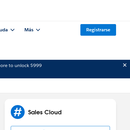
uda
Más
Registrarse
ore to unlock $999
Sales Cloud