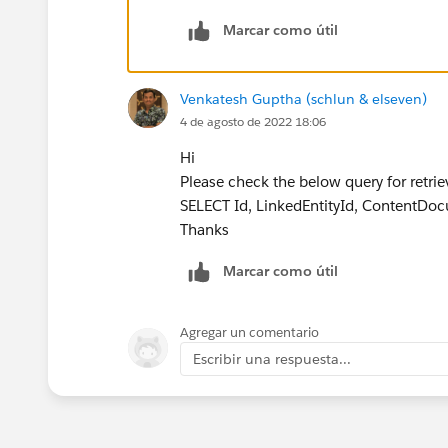
ContentDocument - Parent - DML not a
Marcar como útil
ContentVersion - Child of CD - All DML
ContentDocumentLink - Child of CD - 
Venkatesh Guptha (schlun & elseven)
I hope it helps
4 de agosto de 2022 18:06
Hi
Please check the below query for retriev
SELECT Id, LinkedEntityId, Content
Thanks
Marcar como útil
Agregar un comentario
Escribir una respuesta...