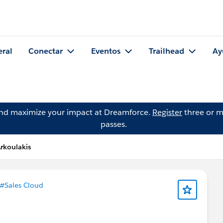
eral
Conectar
Eventos
Trailhead
Ay
and maximize your impact at Dreamforce.
Register
three or m
passes.
Arkoulakis
#Sales Cloud