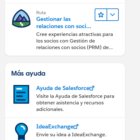
cantidad de clics posible.
Ruta
Gestionar las
relaciones con socios
con PRM de Sales
Cree experiencias atractivas para
Cloud
los socios con Gestión de
relaciones con socios (PRM) de
Sales Cloud.
Más ayuda
Ayuda de Salesforce
Visite la Ayuda de Salesforce para
obtener asistencia y recursos
adicionales.
IdeaExchange
Envíe su idea a IdeaExchange.