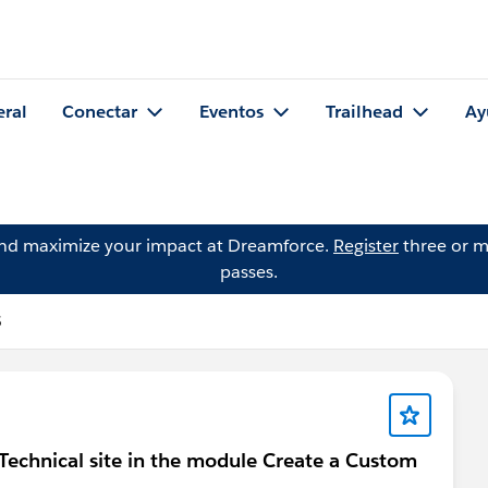
eral
Conectar
Eventos
Trailhead
Ay
and maximize your impact at Dreamforce.
Register
three or m
passes.
5
n: Technical site in the module Create a Custom