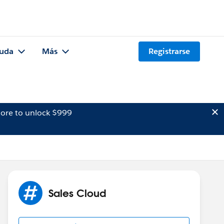
uda
Más
Registrarse
ore to unlock $999
Sales Cloud