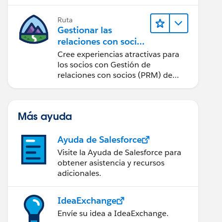
cantidad de clics posible.
Ruta
Gestionar las
relaciones con socios
con PRM de Sales
Cree experiencias atractivas para
Cloud
los socios con Gestión de
relaciones con socios (PRM) de
Sales Cloud.
Más ayuda
Ayuda de Salesforce
Visite la Ayuda de Salesforce para
obtener asistencia y recursos
adicionales.
IdeaExchange
Envíe su idea a IdeaExchange.