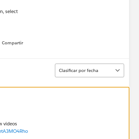
n, select
Compartir
Show menu
Ordenar
Clasificar por fecha
ow videos
detA3MO4Rho