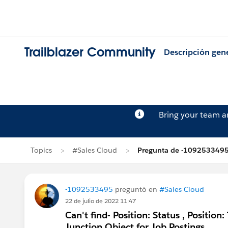
Trailblazer Community
Descripción gen
Bring your team 
Topics
#Sales Cloud
Pregunta de -109253349
-1092533495
preguntó en
#Sales Cloud
22 de julio de 2022 11:47
Can't find- Position: Status , Positio
Junction Object for Job Postings