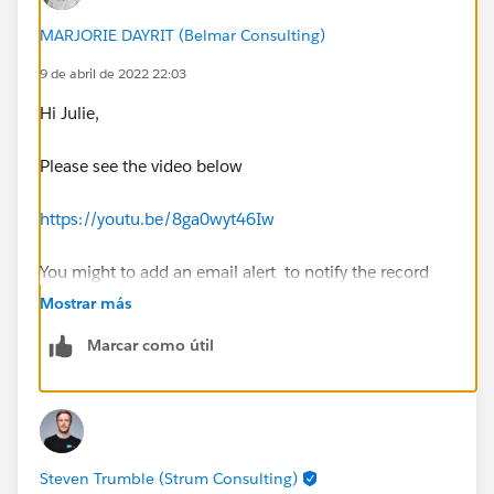
MARJORIE DAYRIT (Belmar Consulting)
9 de abril de 2022 22:03
Hi Julie,
Please see the video below
https://youtu.be/8ga0wyt46Iw
You might to add an email alert to notify the record
owner about the task or a custom notification.
Mostrar más
Hope this helps
Marcar como útil
Steven Trumble (Strum Consulting)