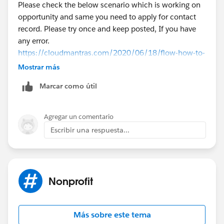
Please check the below scenario which is working on
opportunity and same you need to apply for contact
record. Please try once and keep posted, If you have
any error.
https://cloudmantras.com/2020/06/18/flow-how-to-
auto-create-a-task-whenever-an-opportunity-is-
Mostrar más
created-or-updated/
Marcar como útil
Thanks!
Agregar un comentario
Escribir una respuesta...
Nonprofit
Más sobre este tema