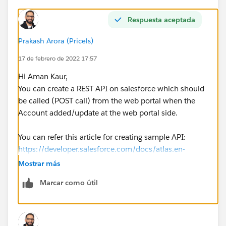
Respuesta aceptada
Prakash Arora (Pricels)
17 de febrero de 2022 17:57
Hi Aman Kaur,
You can create a REST API on salesforce which should
be called (POST call) from the web portal when the
Account added/update at the web portal side.
You can refer this article for creating sample API:
https://developer.salesforce.com/docs/atlas.en-
us.apexcode.meta/apexcode/apex_rest_code_sample
Mostrar más
_basic.htm
Marcar como útil
Many thanks
Prakash