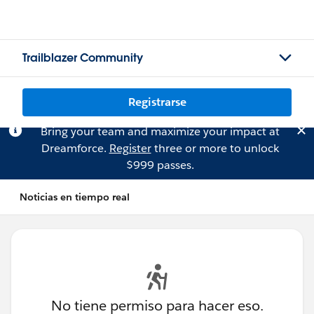
Trailblazer Community
Registrarse
Bring your team and maximize your impact at
Dreamforce.
Register
three or more to unlock
$999 passes.
Noticias en tiempo real
No tiene permiso para hacer eso.