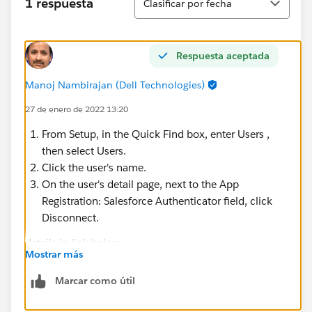
1 respuesta
Clasificar por fecha
Respuesta aceptada
Manoj Nambirajan (Dell Technologies)
27 de enero de 2022 13:20
From Setup, in the Quick Find box, enter Users ,
then select Users.
Click the user's name.
On the user's detail page, next to the App
Registration: Salesforce Authenticator field, click
Disconnect.
details in link below
Mostrar más
https://help.salesforce.com/s/articleView?
Marcar como útil
id=disconnect_salesforce_authenticator_v2_or_later.ht
m&language=en_US&type=5