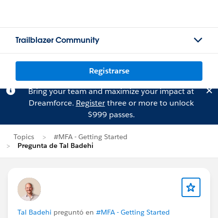
Trailblazer Community
Registrarse
Bring your team and maximize your impact at
Dreamforce.
Register
three or more to unlock
$999 passes.
Topics
#MFA - Getting Started
Pregunta de Tal Badehi
Tal Badehi
preguntó en
#MFA - Getting Started