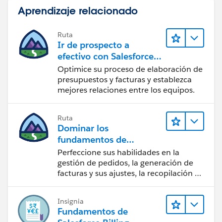
Aprendizaje relacionado
Ruta
Ir de prospecto a
efectivo con Salesforce
CPQ y Salesforce Billing
Optimice su proceso de elaboración de
presupuestos y facturas y establezca
mejores relaciones entre los equipos.
Ruta
Dominar los
fundamentos de
administración de
Perfeccione sus habilidades en la
Salesforce Billing
gestión de pedidos, la generación de
facturas y sus ajustes, la recopilación de
pagos y los reportes financieros.
Insignia
Fundamentos de