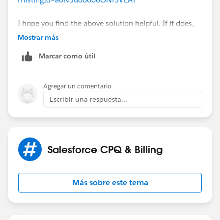
I hope you find the above solution helpful. If it does,
please mark it as the Best Answer to help others too.
Mostrar más
Marcar como útil
Thanks and Regards,
Suraj Tripathi
Agregar un comentario
Escribir una respuesta...
Salesforce CPQ & Billing
Más sobre este tema