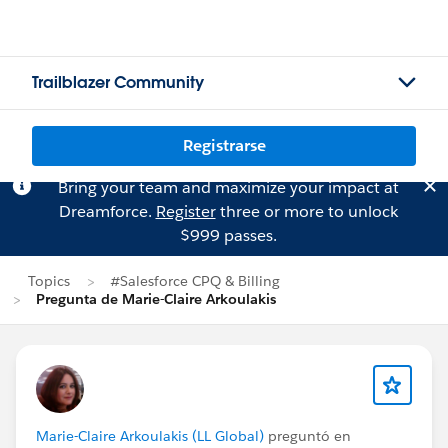
Trailblazer Community
Registrarse
Bring your team and maximize your impact at
Dreamforce.
Register
three or more to unlock
$999 passes.
Topics
#Salesforce CPQ & Billing
Pregunta de Marie-Claire Arkoulakis
Marie-Claire Arkoulakis (LL Global)
preguntó en