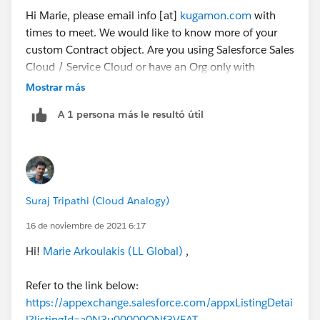
Hi Marie, please email info [at]
kugamon.com
with
times to meet. We would like to know more of your
custom Contract object. Are you using Salesforce Sales
Cloud / Service Cloud or have an Org only with
Platform Licenses?
Mostrar más
A 1 persona más le resultó útil
Suraj Tripathi (Cloud Analogy)
16 de noviembre de 2021 6:17
Hi!
Marie Arkoulakis (LL Global)
,
Refer to the link below:
https://appexchange.salesforce.com/appxListingDetai
l?listingId=a0N3u00000ONf3VEAT