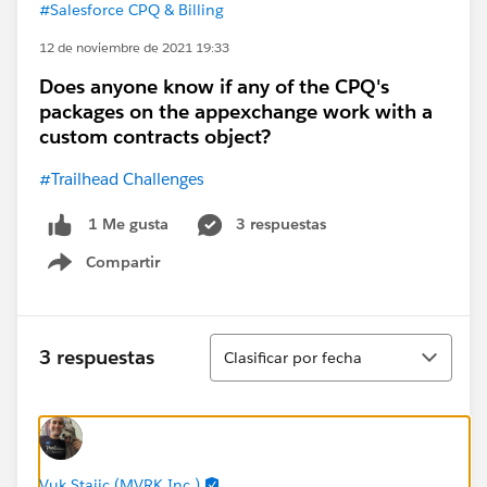
#Salesforce CPQ & Billing
12 de noviembre de 2021 19:33
Does anyone know if any of the CPQ's
packages on the appexchange work with a
custom contracts object?
#Trailhead Challenges
3 respuestas
1 Me gusta
Compartir
Show menu
Ordenar
3 respuestas
Clasificar por fecha
Vuk Stajic (MVRK Inc.)