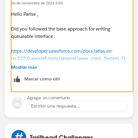
16 de noviembre de 2021 5:02
Hello Parise ,
Did you followed the base approach for writing
queueable interface :
https://developer.salesforce.com/docs/atlas.en-
us.232.0.apexref.meta/apexref/apex_class_System_Q
ueueable.htm
Mostrar más
Marcar como útil
If you get any error , what is the error you are
encountering ?
Agregar un comentario
Thanks
Escribir una respuesta...
Nav
Trailhead Challenges