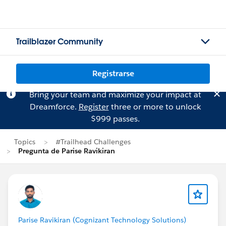
Trailblazer Community
Registrarse
Bring your team and maximize your impact at
Dreamforce.
Register
three or more to unlock
$999 passes.
Topics
#Trailhead Challenges
Pregunta de Parise Ravikiran
Parise Ravikiran (Cognizant Technology Solutions)