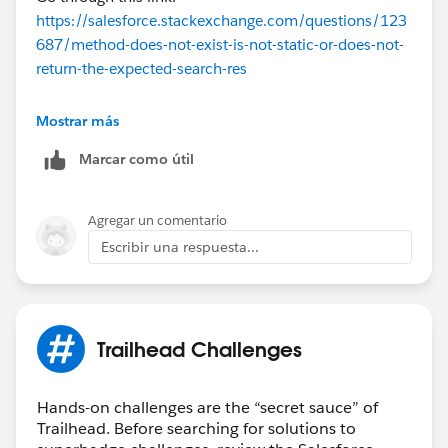
https://salesforce.stackexchange.com/questions/123
687/method-does-not-exist-is-not-static-or-does-not-
return-the-expected-search-res
Hope this will help you
Mostrar más
Marcar como útil
Thanks
Piyush
Agregar un comentario
Escribir una respuesta...
Trailhead Challenges
Hands-on challenges are the “secret sauce” of
Trailhead. Before searching for solutions to