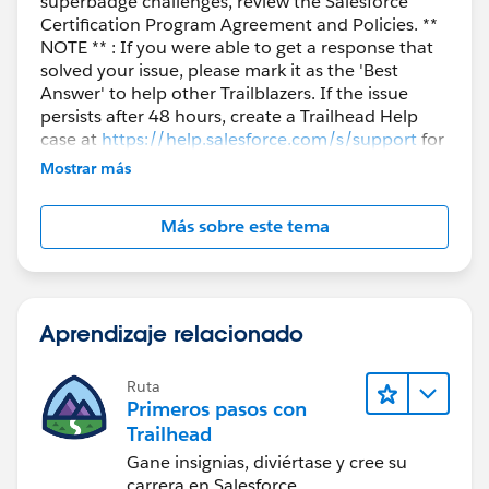
superbadge challenges, review the Salesforce
Certification Program Agreement and Policies. **
NOTE ** : If you were able to get a response that
solved your issue, please mark it as the 'Best
Answer' to help other Trailblazers. If the issue
persists after 48 hours, create a Trailhead Help
case at
https://help.salesforce.com/s/support
for
further assistance.
Mostrar más
Más sobre este tema
Aprendizaje relacionado
Ruta
Primeros pasos con
Trailhead
Gane insignias, diviértase y cree su
carrera en Salesforce.