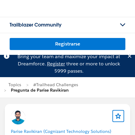
Trailblazer Community
Registrarse
Bring your team and maximize your impact at
Dreamforce.
Register
three or more to unlock
$999 passes.
Topics
#Trailhead Challenges
Pregunta de Parise Ravikiran
Parise Ravikiran (Cognizant Technology Solutions)