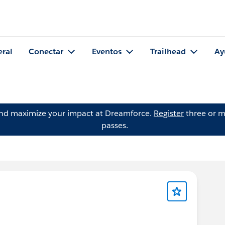
eral
Conectar
Eventos
Trailhead
Ay
and maximize your impact at Dreamforce.
Register
three or m
passes.