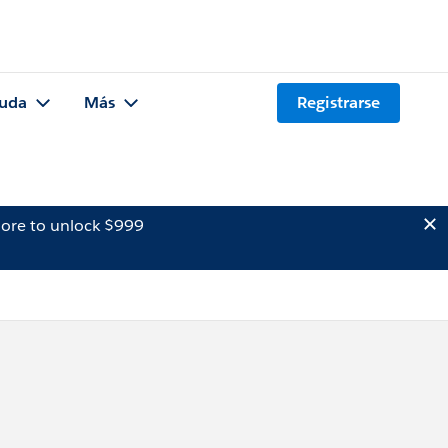
uda
Más
Registrarse
ore to unlock $999