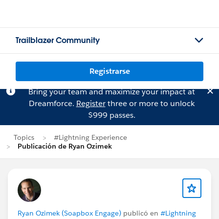
Trailblazer Community
Registrarse
Bring your team and maximize your impact at
Dreamforce.
Register
three or more to unlock
$999 passes.
Topics
#Lightning Experience
Publicación de Ryan Ozimek
Ryan Ozimek (Soapbox Engage)
publicó en
#Lightning