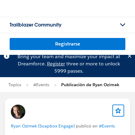
Trailblazer Community
Registrarse
Bring your team and maximize your impact at
Dreamforce.
Register
three or more to unlock
$999 passes.
Topics
#Events
Publicación de Ryan Ozimek
Ryan Ozimek (Soapbox Engage)
publicó en
#Events