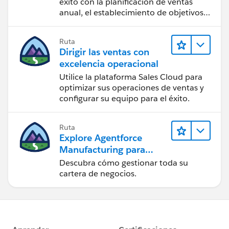
Operaciones de ventas
éxito con la planificación de ventas
anual, el establecimiento de objetivos y
el seguimiento apropiado.
Ruta
Dirigir las ventas con
excelencia operacional
Utilice la plataforma Sales Cloud para
optimizar sus operaciones de ventas y
configurar su equipo para el éxito.
Ruta
Explore Agentforce
Manufacturing para
ventas
Descubra cómo gestionar toda su
cartera de negocios.