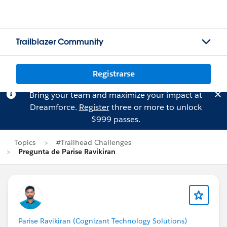
Trailblazer Community
Registrarse
Bring your team and maximize your impact at
Dreamforce.
Register
three or more to unlock
$999 passes.
Topics
#Trailhead Challenges
Pregunta de Parise Ravikiran
Parise Ravikiran (Cognizant Technology Solutions)