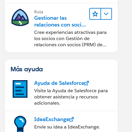
cantidad de clics posible.
Ruta
Gestionar las
relaciones con socios
con PRM de Sales
Cree experiencias atractivas para
Cloud
los socios con Gestión de
relaciones con socios (PRM) de
Sales Cloud.
Más ayuda
Ayuda de Salesforce
Visite la Ayuda de Salesforce para
obtener asistencia y recursos
adicionales.
IdeaExchange
Envíe su idea a IdeaExchange.