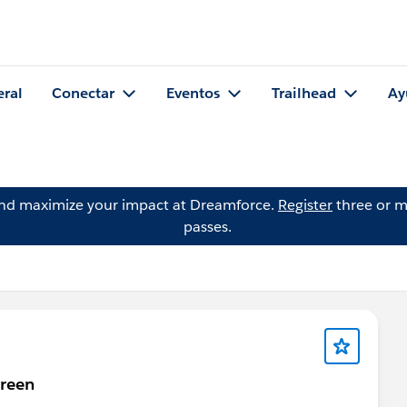
eral
Conectar
Eventos
Trailhead
Ay
and maximize your impact at Dreamforce.
Register
three or m
passes.
creen