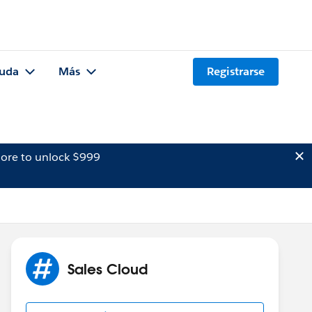
uda
Más
Registrarse
ore to unlock $999
Sales Cloud