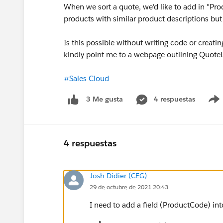
When we sort a quote, we'd like to add in "Pro
products with similar product descriptions but
Is this possible without writing code or creati
kindly point me to a webpage outlining Quote
#Sales Cloud
4 respuestas
3 Me gusta
4 respuestas
Josh Didier (CEG)
29 de octubre de 2021 20:43
I need to add a field (ProductCode) int