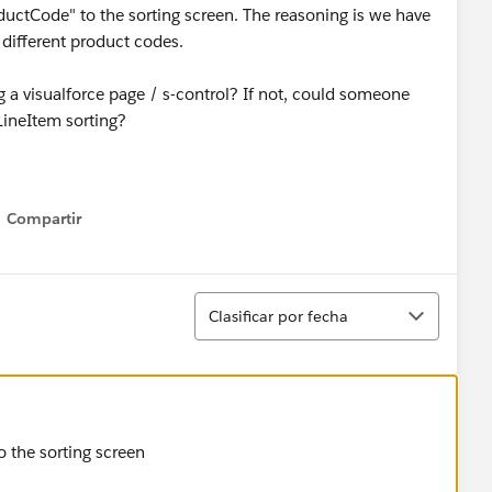
ductCode" to the sorting screen. The reasoning is we have
 different product codes.
ng a visualforce page / s-control? If not, could someone
LineItem sorting?
Compartir
Show menu
Ordenar
Clasificar por fecha
o the sorting screen