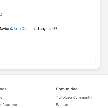
s)
 Maybe
@Josh Didier
had any luck??