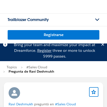
Trailblazer Community
Registrarse
Bring your team and maximize your impact at
Dreamforce.
Register
three or more to unlock
$999 passes.
Topics
#Sales Cloud
Pregunta de Ravi Deshmukh
Ravi Deshmukh
preguntó en
#Sales Cloud