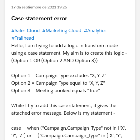
17 de septiembre de 2021 19:26
Case statement error
#Sales Cloud
#Marketing Cloud
#Analytics
#Trailhead
Hello, I am trying to add a logic in transform node
using a case statement. My aim is to create this logic -
(Option 1 OR (Option 2 AND Option 3))
Option 1 = Campaign Type excludes "X, Y, Z"
Option 2 = Campaign Type equal to "X, Y, Z"
Option 3 = Meeting booked equals "True"
While I try to add this case statement, it gives the
attached error message. Below is my statement -
case when ("Campaign.Campaign_Type" not in ['X',
'Y', 'Z'] or ("Campaign.Campaign_Type" in ['X', 'Y',