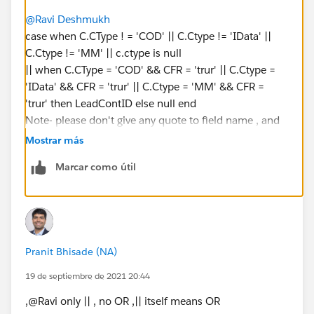
@Ravi Deshmukh
case when C.CType ! = 'COD' || C.Ctype != 'IData' ||
C.Ctype != 'MM' || c.ctype is null
|| when C.CType = 'COD' && CFR = 'trur' || C.Ctype =
'IData' && CFR = 'trur' || C.Ctype = 'MM' && CFR =
'trur' then LeadContID else null end
Note- please don't give any quote to field name , and
give single quotes to text value.
Mostrar más
Sorry IN clause is not supported in recipe/dataprep
Marcar como útil
Make sure the Output type is TEXT
Pranit Bhisade (NA)
19 de septiembre de 2021 20:44
,@Ravi only || , no OR ,|| itself means OR