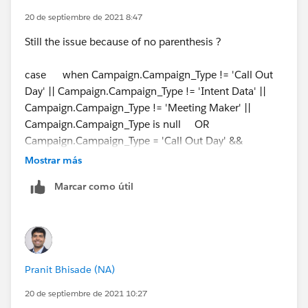
20 de septiembre de 2021 8:47
Still the issue because of no parenthesis ?
case when Campaign.Campaign_Type != 'Call Out
Day' || Campaign.Campaign_Type != 'Intent Data' ||
Campaign.Campaign_Type != 'Meeting Maker' ||
Campaign.Campaign_Type is null OR
Campaign.Campaign_Type = 'Call Out Day' &&
CFCR_Meeting_Set__c = 'true' ||
Mostrar más
Campaign.Campaign_Type = 'Intent Data' &&
Marcar como útil
CFCR_Meeting_Set__c = 'true' ||
Campaign.Campaign_Type = 'Meeting Maker' &&
CFCR_Meeting_Set__c = 'true' then
'LeadOrContactId' else null end
Pranit Bhisade (NA)
20 de septiembre de 2021 10:27