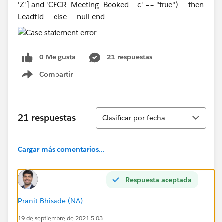
'Z'] and 'CFCR_Meeting_Booked__c' == "true") then
LeadtId else null end
0 Me gusta
21 respuestas
Compartir
Show menu
Ordenar
21 respuestas
Clasificar por fecha
Cargar más comentarios...
Respuesta aceptada
Pranit Bhisade (NA)
19 de septiembre de 2021 5:03