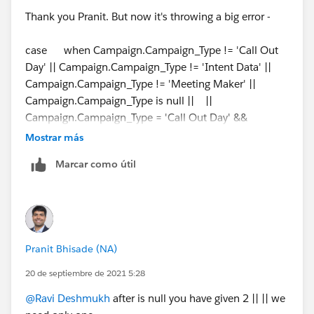
Thank you Pranit. But now it's throwing a big error -
case when Campaign.Campaign_Type != 'Call Out
Day' || Campaign.Campaign_Type != 'Intent Data' ||
Campaign.Campaign_Type != 'Meeting Maker' ||
Campaign.Campaign_Type is null || ||
Campaign.Campaign_Type = 'Call Out Day' &&
CFCR_Meeting_Set__c = 'true' ||
Mostrar más
Campaign.Campaign_Type = 'Intent Data' &&
Marcar como útil
CFCR_Meeting_Set__c = 'true' ||
Campaign.Campaign_Type = 'Meeting Maker' &&
CFCR_Meeting_Set__c = 'true' then
'LeadOrContactId' else null || end
Pranit Bhisade (NA)
20 de septiembre de 2021 5:28
@Ravi Deshmukh
after is null you have given 2 || || we