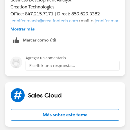
Creation Technologies
Office: 847.215.7171 | Direct: 859.629.3382
jennifer.marsh@creationtech.com
<mailto:
jennifer.mar
sh@creationtech.com
> |
Mostrar más
www.creationtech.com
<
http://www.creationtech.com
Marcar como útil
/
>
Take care of yourself and others. Creation COVID-19
Agregar un comentario
Response<
Escribir una respuesta...
https://www.creationtech.com/covid19-response/
>
Sales Cloud
Más sobre este tema