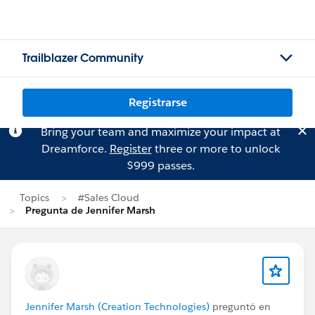
Trailblazer Community
Registrarse
Bring your team and maximize your impact at
Dreamforce.
Register
three or more to unlock
$999 passes.
Topics
#Sales Cloud
Pregunta de Jennifer Marsh
Jennifer Marsh (Creation Technologies)
preguntó en