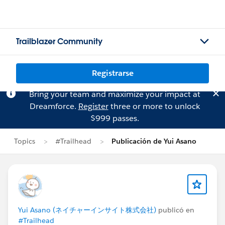
Trailblazer Community
Registrarse
Bring your team and maximize your impact at
Dreamforce.
Register
three or more to unlock
$999 passes.
Topics
#Trailhead
Publicación de Yui Asano
Yui Asano (ネイチャーインサイト株式会社)
publicó en
#Trailhead