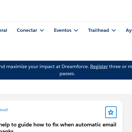
eral
Conectar
Eventos
Trailhead
Ay
and maximize your impact at Dreamforce.
Register
three or m
passes.
loud
help to guide how to fix when automatic email
Thanks