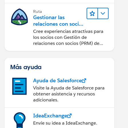
cantidad de clics posible.
Ruta
Gestionar las
relaciones con socios
con PRM de Sales
Cree experiencias atractivas para
Cloud
los socios con Gestión de
relaciones con socios (PRM) de
Sales Cloud.
Más ayuda
Ayuda de Salesforce
Visite la Ayuda de Salesforce para
obtener asistencia y recursos
adicionales.
IdeaExchange
Envíe su idea a IdeaExchange.