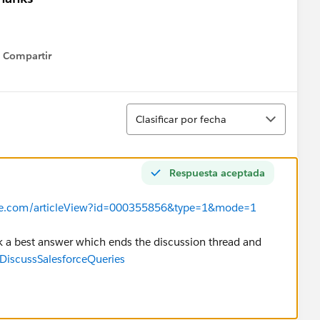
Compartir
Show menu
Ordenar
Clasificar por fecha
Respuesta aceptada
orce.com/articleView?id=000355856&type=1&mode=1
 a best answer which ends the discussion thread and
DiscussSalesforceQueries