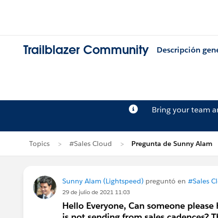
Trailblazer Community
Descripción gen
Bring your team 
Topics
#Sales Cloud
Pregunta de Sunny Alam
Sunny Alam (Lightspeed)
preguntó en
#Sales C
29 de julio de 2021 11:03
Hello Everyone, Can someone please 
is not sending from sales cadences? 