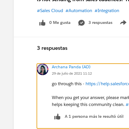
#Sales Cloud
#Automation
#Integration
0 Me gusta
3 respuestas
3 respuestas
Archana Panda (AD)
29 de julio de 2021 11:12
go through this -
https://help.salesf
When you get your answer, please mark
helps keeping this community clean.
#
A 1 persona más le resultó útil