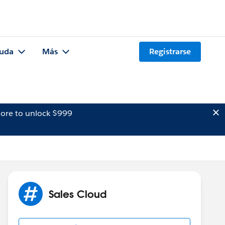
uda
Más
Registrarse
ore to unlock $999
Sales Cloud