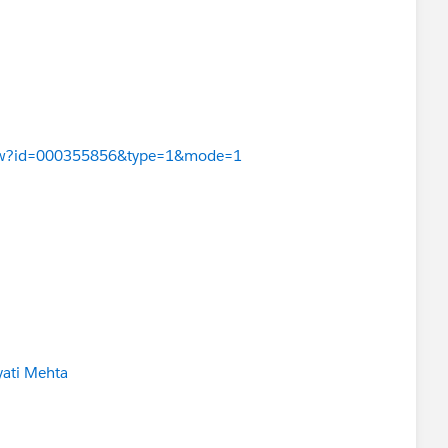
eView?id=000355856&type=1&mode=1
ati Mehta