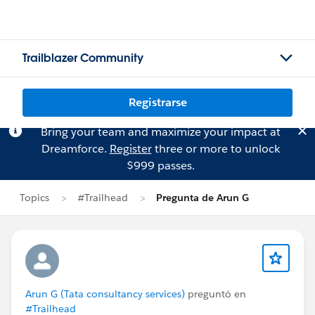
Trailblazer Community
Registrarse
Bring your team and maximize your impact at
Dreamforce.
Register
three or more to unlock
$999 passes.
Topics
#Trailhead
Pregunta de Arun G
Arun G (Tata consultancy services)
preguntó en
#Trailhead