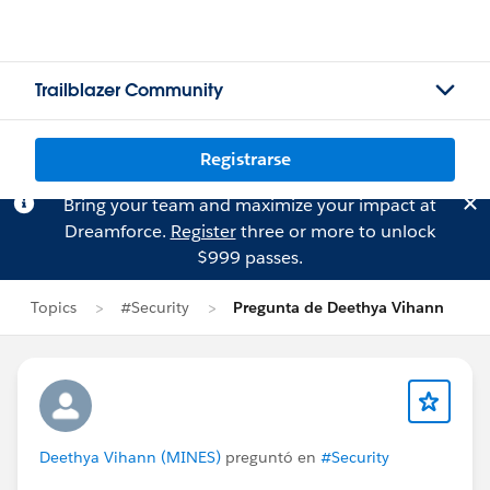
Trailblazer Community
Registrarse
Bring your team and maximize your impact at
Dreamforce.
Register
three or more to unlock
$999 passes.
Topics
#Security
Pregunta de Deethya Vihann
Deethya Vihann (MINES)
preguntó en
#Security