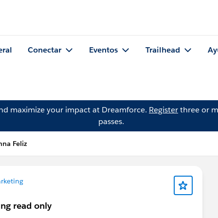
eral
Conectar
Eventos
Trailhead
Ay
and maximize your impact at Dreamforce.
Register
three or m
passes.
na Feliz
rketing
ing read only