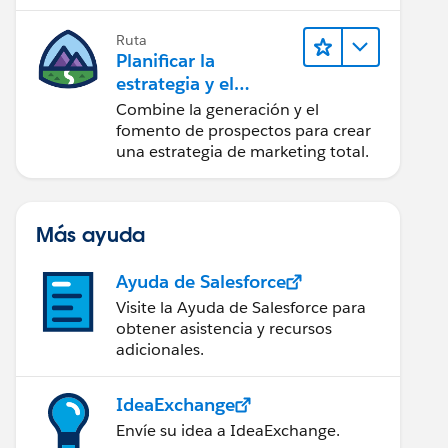
realice acciones sobre las
perspectivas.
Ruta
Planificar la
estrategia y el
contenido de
Combine la generación y el
marketing con
fomento de prospectos para crear
Marketing Cloud
una estrategia de marketing total.
Account
Engagement
Más ayuda
Ayuda de Salesforce
Visite la Ayuda de Salesforce para
obtener asistencia y recursos
adicionales.
IdeaExchange
Envíe su idea a IdeaExchange.