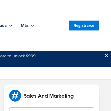
uda
Más
Registrarse
ore to unlock $999
Sales And Marketing