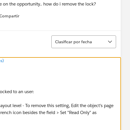
mve on the opportunity.. how do i remove the lock?
Compartir
how menu
Ordenar
Clasificar por fecha
s)
locked to an user:
ayout level - To remove this setting, Edit the object's page
wrench icon besides the field > Set "Read Only" as