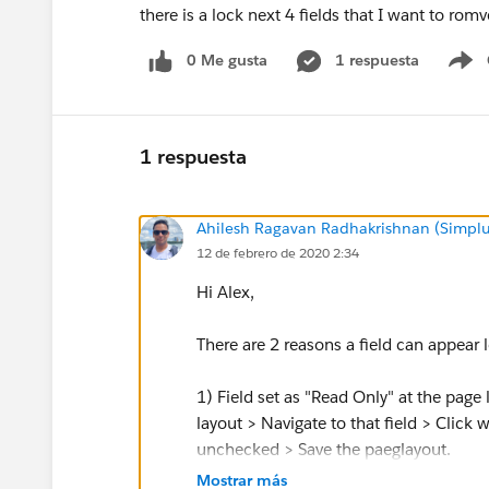
there is a lock next 4 fields that I want to ro
0 Me gusta
1 respuesta
S
1 respuesta
Ahilesh Ragavan Radhakrishnan (Simplu
12 de febrero de 2020 2:34
Hi Alex,
There are 2 reasons a field can appear 
1) Field set as "Read Only" at the page l
layout > Navigate to that field > Click 
unchecked > Save the paeglayout.
Mostrar más