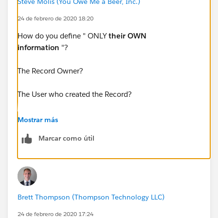
Steve Molis (You Owe Me a Beer, Inc.)
24 de febrero de 2020 18:20
How do you define " ONLY
their OWN
information
"?
The Record Owner?
The User who created the Record?
Something else?
Mostrar más
Marcar como útil
Can you post a screenshot of the Report, Settings, and
Filters that you're using, the results you're getting, and
a mock-up of what you want? For questions related to
Reports and Dashboards those are really helpful
Brett Thompson (Thompson Technology LLC)
24 de febrero de 2020 17:24