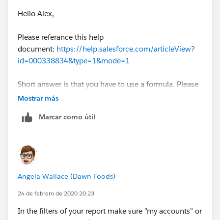
Hello Alex,
Please referance this help
document:
https://help.salesforce.com/articleView?
id=000338834&type=1&mode=1
Short answer is that you have to use a formula. Please
mark this as best answer if you found this helpful.
Mostrar más
Marcar como útil
Angela Wallace (Dawn Foods)
24 de febrero de 2020 20:23
In the filters of your report make sure "my accounts" or